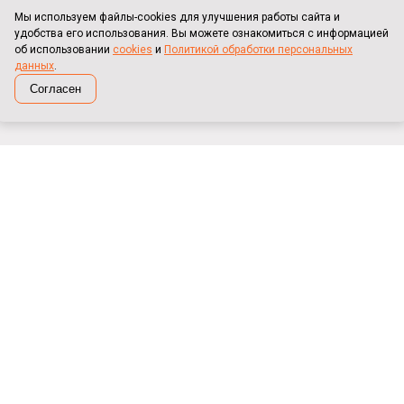
Оплата и доставка
Мы используем файлы-cookies для улучшения работы сайта и
удобства его использования. Вы можете ознакомиться с информацией
Клиенты
об использовании
cookies
и
Политикой обработки персональных
данных
.
Карта сайта
Согласен
Противопожарные двери
Противопожарные ворота
Двери металлические/технические
Ворота металлические
Взломостойкие, бронированные двери
Контакты
+7 (343) 382-49-29
(с 9:00 до 18:00)