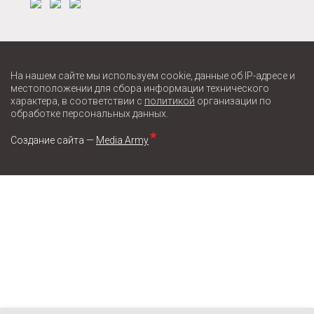
На нашем сайте мы используем cookie, данные об IP-адресе и
местоположении для сбора информации технического
характера, в соответствии с
политикой
организации по
обработке персональных данных.
★
Создание сайта —
Media Army