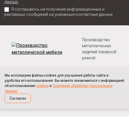
данных
Я соглашаюсь на получение информационных и
рекламных сообщений на указанные контактные данные
Производство
металлических
изделий лазерной
резкой
О компании
Мы используем файлы-cookies для улучшения работы сайта и
удобства его использования. Вы можете ознакомиться с информацией
Оплата и доставка
об использовании
cookies
и
Политикой обработки персональных
данных
.
Клиенты
Согласен
Карта сайта